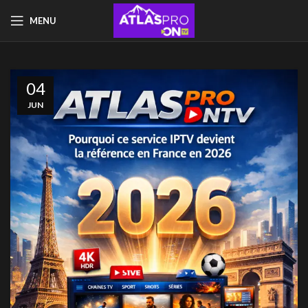
MENU
04
JUN