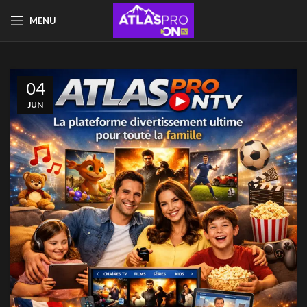
MENU
04
JUN